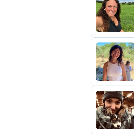
C
R
S