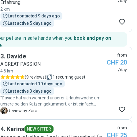
/day
Erfahrung
2 km
Last contacted 9 days ago
Last active 5 days ago
our pet are in safe hands when you
book and pay on
e
.
3
.
Davide
from
CHF 20
A GREAT PASSION
/day
4.5 km
(
9 reviews
)
1
recurring guest
Last contacted 10 days ago
Last active 3 days ago
"Davide hat sich während unserer Urlaubswoche um
unsere beiden Katzen gekümmert, er ist einfach
fantastisch! Er hat uns regelmäßig Updates geschickt
Z
Review by Zara
und wir standen immer in Kontakt, professionell und
freundlich! Unseren Katzen ging es sehr gut 🥰 Wir
4
.
Karina
from
empfehlen ihn von ganzem Herzen weiter. "
NEW SITTER
CHF 25
Experienced sitter in Zurich-can't live without fur