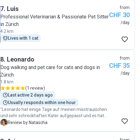
7
.
Luis
from
CHF 30
Professional Veterinarian & Passionate Pet Sitter
/day
in Zürich
4.2 km
Lives with 1 cat
8
.
Leonardo
from
CHF 35
Dog walking and pet care for cats and dogs in
/day
Zürich
1.8 km
(
1 review
)
Last active 2 days ago
Usually responds within one hour
"Leonardo hat einige Tage auf meinen misstrauischen
und sehr schreckhaften Kater aufgepasst und es hat
alles sehr gut geklappt. Er war sehr verlässlich, präzise
N
Review by Natascha
und hat Bärli sogar Medikamente verabreichen können,
alles perfekt. Ich habe alles sauber und ordentlich