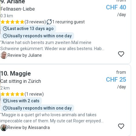
9
.
Ariane
from
vorgefunden bei meiner Rückkehr. Leonardo wird von
CHF 40
mir absolut ohne Bedenken weiterempfohlen!!!!!! "
Fellnasen-Liebe
/day
0.3 km
(
3 reviews
)
1
recurring guest
Last active 13 days ago
Usually responds within one day
"Ariane hat sich bereits zum zweiten Mal meine
Schweine gekümmert. Wieder war alles bestens. Habe
nichts zu beanstanden. Sehr netter Kontakt ☺️ Vielen
J
Review by Juliane
Dank "
10
.
Maggie
from
CHF 25
Cat sitting in Zürich
/day
2 km
(
1 review
)
Lives with 2 cats
Usually responds within one day
"Maggie is a quiet girl who loves animals and takes
impeccable care of them. My cute cat Roger enjoyed
the play time and being given his favourite food. I highly
A
Review by Alessandra
reccomend Maggie ☺️"