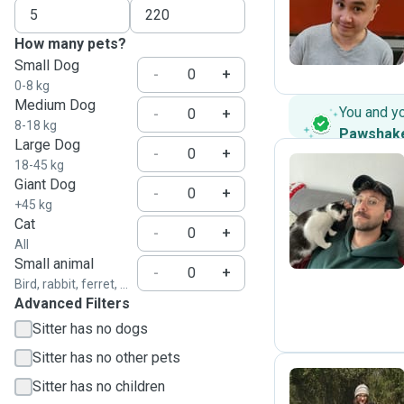
T
How many pets?
Small Dog
-
+
0-8 kg
Medium Dog
You and y
-
+
8-18 kg
Pawshak
Large Dog
-
+
18-45 kg
Giant Dog
-
+
D
+45 kg
Cat
-
+
All
Small animal
-
+
Bird, rabbit, ferret, ...
Advanced Filters
Sitter has no dogs
Sitter has no other pets
Sitter has no children