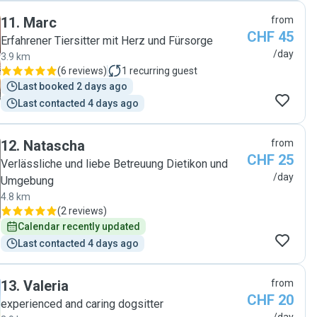
11
.
Marc
from
CHF 45
Erfahrener Tiersitter mit Herz und Fürsorge
/day
3.9 km
(
6 reviews
)
1
recurring guest
Last booked 2 days ago
Last contacted 4 days ago
12
.
Natascha
from
CHF 25
Verlässliche und liebe Betreuung Dietikon und
/day
Umgebung
4.8 km
(
2 reviews
)
Calendar recently updated
Last contacted 4 days ago
13
.
Valeria
from
CHF 20
experienced and caring dogsitter