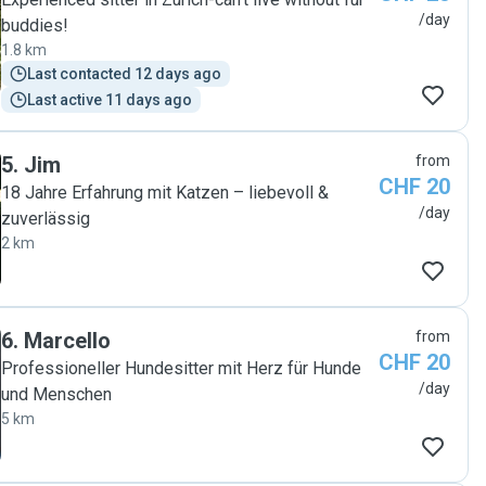
/day
buddies!
1.8 km
Last contacted 12 days ago
Last active 11 days ago
5
.
Jim
from
CHF 20
18 Jahre Erfahrung mit Katzen – liebevoll &
/day
zuverlässig
2 km
6
.
Marcello
from
CHF 20
Professioneller Hundesitter mit Herz für Hunde
/day
und Menschen
5 km