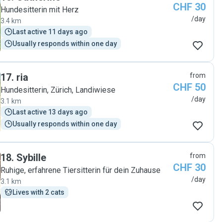
CHF 30
Hundesitterin mit Herz
/day
3.4 km
Last active 11 days ago
Usually responds within one day
17
.
ria
from
CHF 50
Hundesitterin, Zürich, Landiwiese
/day
3.1 km
Last active 13 days ago
Usually responds within one day
18
.
Sybille
from
CHF 30
Ruhige, erfahrene Tiersitterin für dein Zuhause
/day
3.1 km
Lives with 2 cats