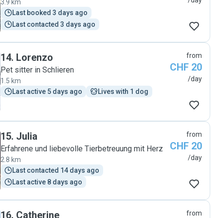
/day
3.9 km
Last booked 3 days ago
Last contacted 3 days ago
14
.
Lorenzo
from
CHF 20
Pet sitter in Schlieren
/day
1.5 km
Last active 5 days ago
Lives with 1 dog
15
.
Julia
from
CHF 20
Erfahrene und liebevolle Tierbetreuung mit Herz
/day
2.8 km
Last contacted 14 days ago
Last active 8 days ago
16
.
Catherine
from