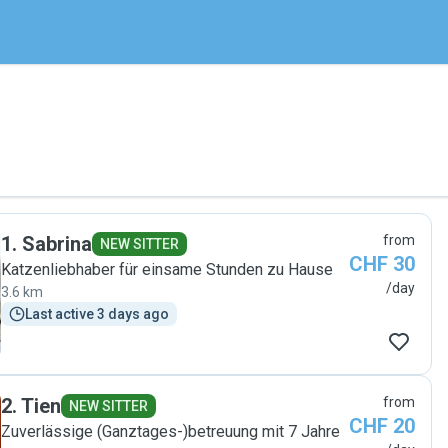
1
.
Sabrina
from
NEW SITTER
CHF 30
Katzenliebhaber für einsame Stunden zu Hause
/day
3.6 km
Last active 3 days ago
2
.
Tien
from
NEW SITTER
CHF 20
Zuverlässige (Ganztages-)betreuung mit 7 Jahre