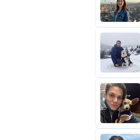
V
L
J